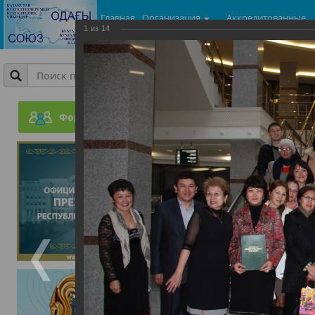
Главная
Организация
Аккредитованные
1
из
14
центры
Фотогалерея
День Бухгалтера
Форум
05.06.2015