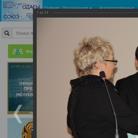
Главная
Организация
Аккредитованные
7
из
14
центры
Фотогалерея
День Бухгалтера
Форум
05.06.2015