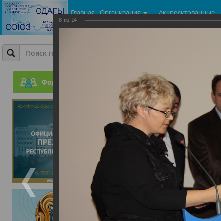
Главная
Организация
Аккредитованные
8
из
14
центры
Фотогалерея
День Бухгалтера
Форум
05.06.2015