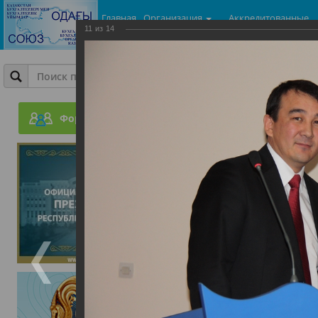
Главная
Организация
Аккредитованные
11
из
14
центры
Фотогалерея
День Бухгалтера
Форум
05.06.2015