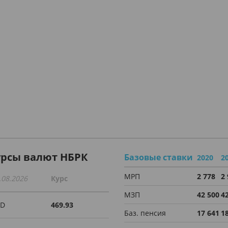
урсы валют НБРК
Базовые ставки
2020
2
МРП
2 778
2
.08.2026
Курс
МЗП
42 500
4
SD
469.93
Баз. пенсия
17 641
1