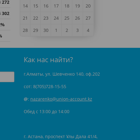
3 272
14
15
16
17
18
19
20
4 302
21
22
23
24
25
26
27
2%
28
29
30
1
2
3
4
%
Как нас найти?
г.Алматы, ул. Шевченко 140, оф.202
сот: 8(705)728-15-55
@
:
nazarenko@union-account.kz
Обед с 13:00 до 14:00
г. Астана, проспект Ұлы Дала 41/4,