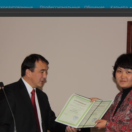
ккредитованные
Профессиональные
Обучение
Карьера
центры
бухгалтеры
галерея
ухгалтера
5