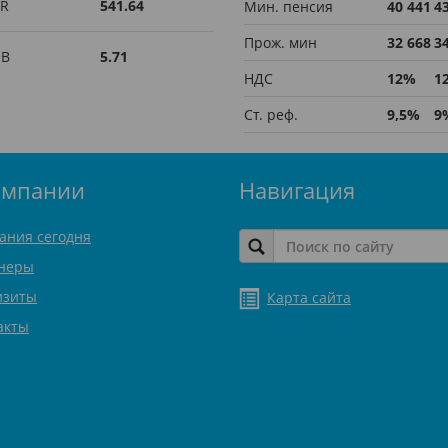
R
541.64
Мин. пенсия
40 441
4
Прож. мин
32 668
3
UB
5.71
НДС
12%
1
Ст. реф.
9,5%
9
омпании
Навигация
ания сегодня
неры
изиты
Карта сайта
акты