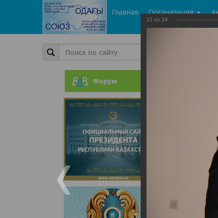
Главная
Организация
А
12
из
14
Фото
День Б
Форум
05.06.201