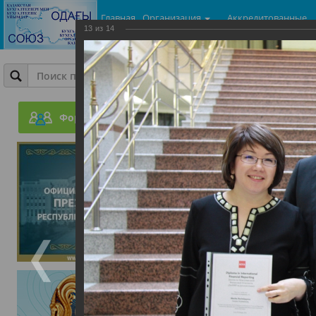
Главная
Организация
Аккредитованные
13
из
14
центры
Фотогалерея
День Бухгалтера
Форум
05.06.2015