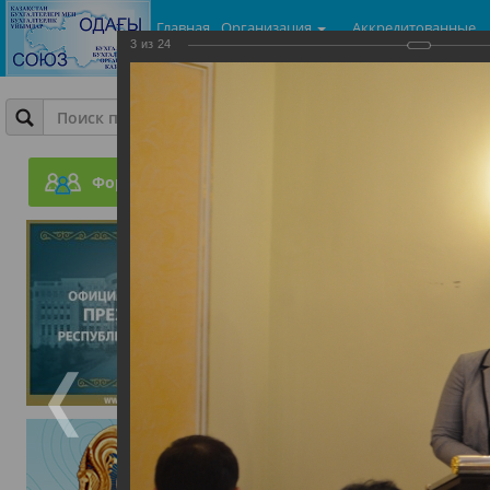
Главная
Организация
Аккредитованные
3
из
24
центры
Фотогалерея
Совместный семинар ПОБ
г.Астана и ТОО Консалт-
Форум
23.07.2015