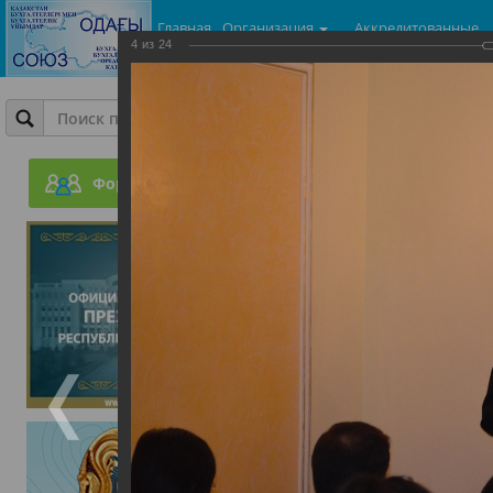
Главная
Организация
Аккредитованные
4
из
24
центры
Фотогалерея
Совместный семинар ПОБ
г.Астана и ТОО Консалт-
Форум
23.07.2015