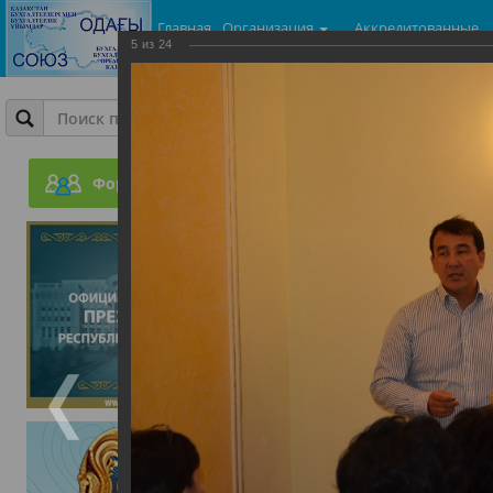
Главная
Организация
Аккредитованные
5
из
24
центры
Фотогалерея
Совместный семинар ПОБ
г.Астана и ТОО Консалт-
Форум
23.07.2015