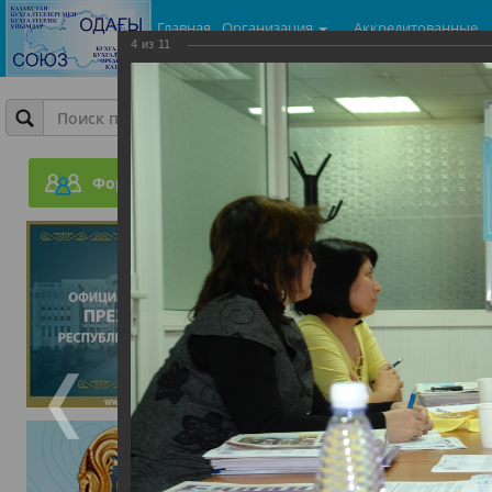
Главная
Организация
Аккредитованные
4
из
11
центры
Фотогалерея
Семинары. Круглые сто
Форум