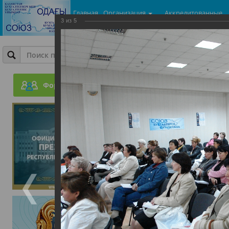
Главная
Организация
Аккредитованные
3
из
5
центры
Фотогалерея
Общая Конференция 200
Форум