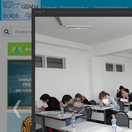
Главная
Организация
Аккредитованные
2
из
7
центры
Фотогалерея
ГроссБух. Молодой бухг
Форум