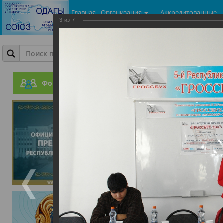
Главная
Организация
Аккредитованные
3
из
7
центры
Фотогалерея
ГроссБух. Молодой бухг
Форум