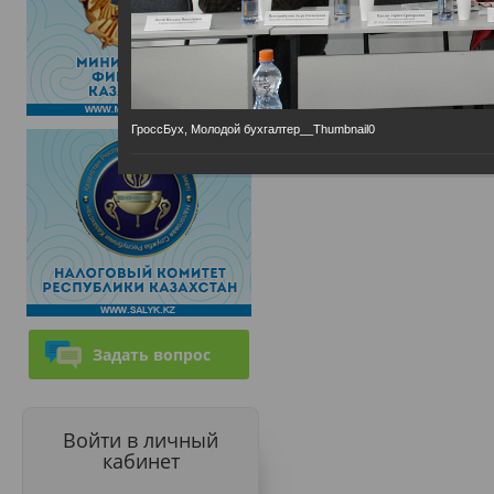
ГроссБух, Молодой бухгалтер__Thumbnail0
Задать вопрос
Войти в личный
кабинет