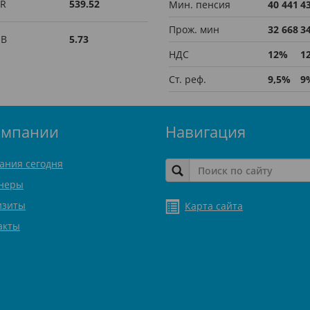
R
539.52
Мин. пенсия
40 441
4
Прож. мин
32 668
3
UB
5.73
НДС
12%
1
Ст. реф.
9,5%
9
омпании
Навигация
ания сегодня
неры
изиты
Карта сайта
акты