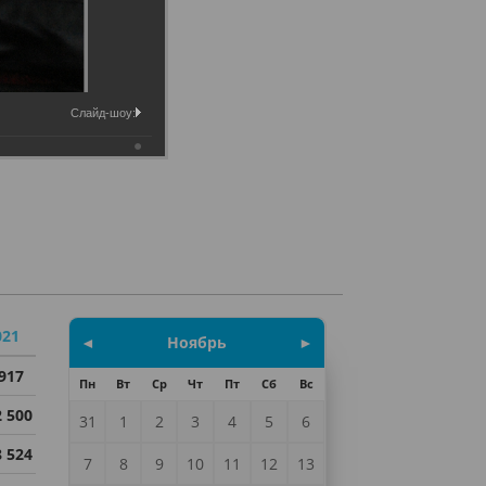
Слайд-шоу:
021
◄
Ноябрь
►
 917
Пн
Вт
Ср
Чт
Пт
Сб
Вс
2 500
31
1
2
3
4
5
6
8 524
7
8
9
10
11
12
13