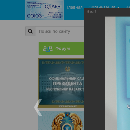
Главная
Организация
А
5
из
7
Фото
ГроссБ
Форум