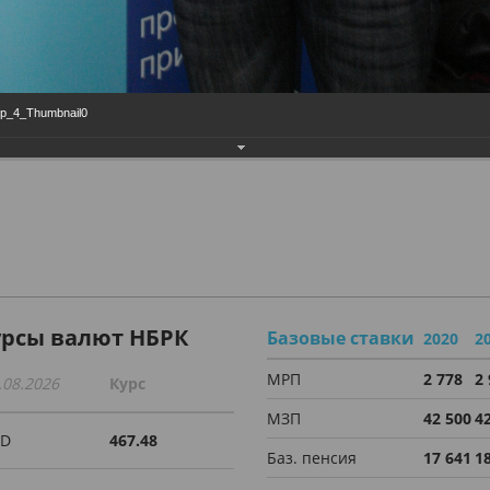
ер_4_Thumbnail0
урсы валют НБРК
Базовые ставки
2020
2
МРП
2 778
2
.08.2026
Курс
МЗП
42 500
4
SD
467.48
Баз. пенсия
17 641
1