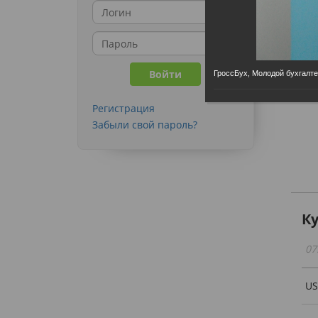
ГроссБух, Молодой бухгалт
Регистрация
Забыли свой пароль?
К
07
U