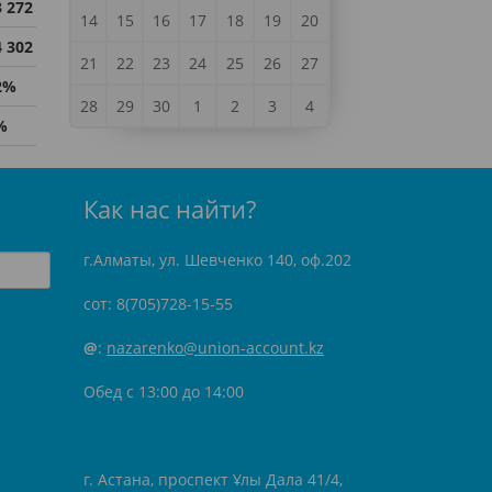
3 272
14
15
16
17
18
19
20
4 302
21
22
23
24
25
26
27
2%
28
29
30
1
2
3
4
%
Как нас найти?
г.Алматы, ул. Шевченко 140, оф.202
сот: 8(705)728-15-55
@
:
nazarenko@union-account.kz
Обед с 13:00 до 14:00
г. Астана, проспект Ұлы Дала 41/4,