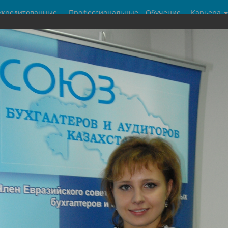
ккредитованные
Профессиональные
Обучение
Карьера
центры
бухгалтеры
галерея
ух. Молодой бухгалтер