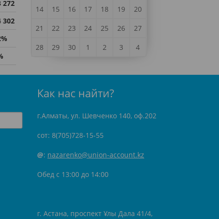
3 272
14
15
16
17
18
19
20
4 302
21
22
23
24
25
26
27
2%
28
29
30
1
2
3
4
%
Как нас найти?
г.Алматы, ул. Шевченко 140, оф.202
сот: 8(705)728-15-55
@
:
nazarenko@union-account.kz
Обед с 13:00 до 14:00
г. Астана, проспект Ұлы Дала 41/4,