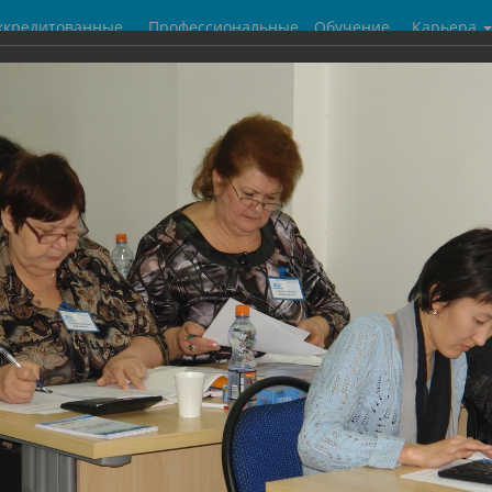
ккредитованные
Профессиональные
Обучение
Карьера
центры
бухгалтеры
галерея
ух