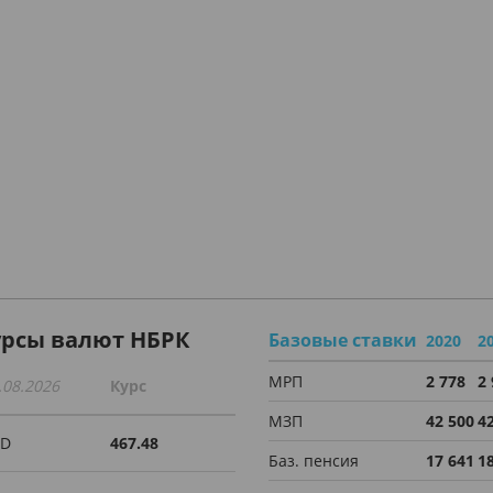
урсы валют НБРК
Базовые ставки
2020
2
МРП
2 778
2
.08.2026
Курс
МЗП
42 500
4
SD
467.48
Баз. пенсия
17 641
1