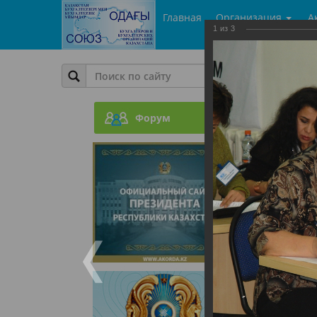
Главная
Организация
А
1
из
3
Фото
ГроссБ
Форум