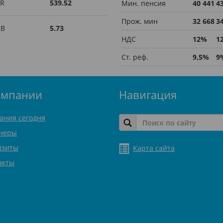
R
539.52
Мин. пенсия
40 441
4
Прож. мин
32 668
3
UB
5.73
НДС
12%
1
Ст. реф.
9,5%
9
омпании
Навигация
ания сегодня
неры
изиты
Карта сайта
акты