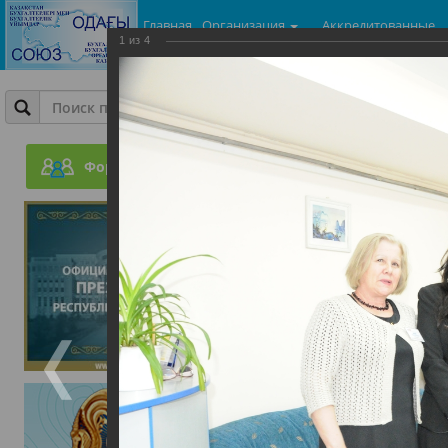
Главная
Организация
Аккредитованные
1
из
4
центры
Фотогалерея
Встреча с представителе
Форум