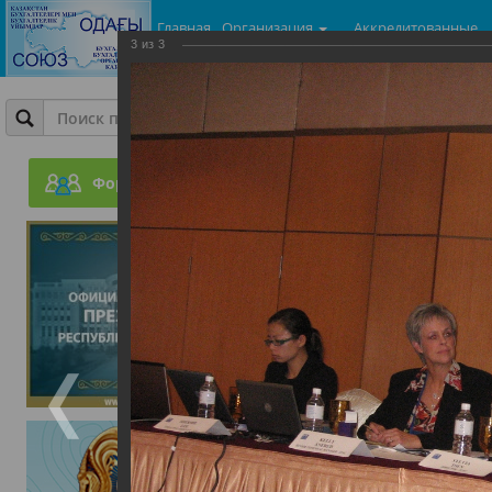
Главная
Организация
Аккредитованные
3
из
3
центры
Фотогалерея
Всемирный Конгресс бух
Форум