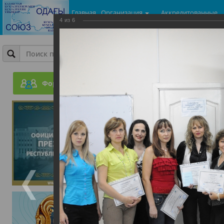
Главная
Организация
Аккредитованные
4
из
6
центры
Фотогалерея
Вручение сертификатов
Форум