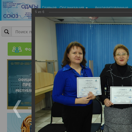
Главная
Организация
Аккредитованные
5
из
6
центры
Фотогалерея
Вручение сертификатов
Форум