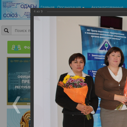
Главная
Организация
Аккредитованные
4
из
9
центры
Фотогалерея
День бухгалтеров
Форум