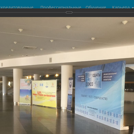
ккредитованные
Профессиональные
Обучение
Карьера
центры
бухгалтеры
галерея
 форум 1С для Бухгалтеров и руководителей в г.Астана
7