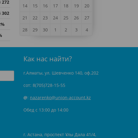
3 272
14
15
16
17
18
19
20
4 302
21
22
23
24
25
26
27
2%
28
29
30
1
2
3
4
%
Как нас найти?
г.Алматы, ул. Шевченко 140, оф.202
сот: 8(705)728-15-55
@
:
nazarenko@union-account.kz
Обед с 13:00 до 14:00
г. Астана, проспект Ұлы Дала 41/4,