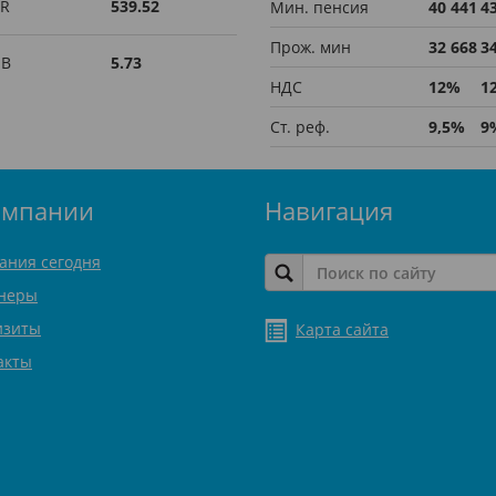
R
539.52
Мин. пенсия
40 441
4
Прож. мин
32 668
3
UB
5.73
НДС
12%
1
Ст. реф.
9,5%
9
омпании
Навигация
ания сегодня
неры
изиты
Карта сайта
акты