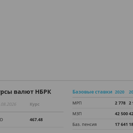
урсы валют НБРК
Базовые ставки
2020
2
МРП
2 778
2
.08.2026
Курс
МЗП
42 500
4
SD
467.48
Баз. пенсия
17 641
1