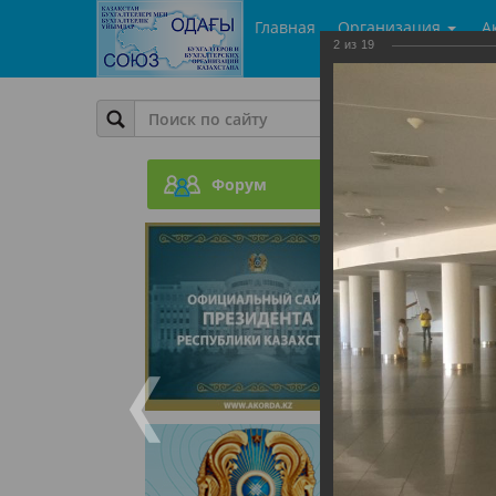
Главная
Организация
А
2
из
19
Фото
Шестой
Форум
27.07.201