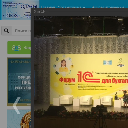
Главная
Организация
Аккредитованные
3
из
19
центры
Фотогалерея
Шестой форум 1С для Бух
Форум
27.07.2017