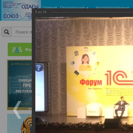
Главная
Организация
Аккредитованные
5
из
19
центры
Фотогалерея
Шестой форум 1С для Бух
Форум
27.07.2017