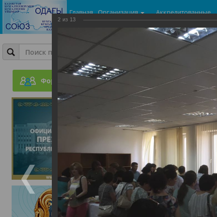
Главная
Организация
Аккредитованные
2
из
13
центры
Фотогалерея
Ежеквартальный бесплат
законодательные акты п
Форум
доходом физических лиц
28.07.2017