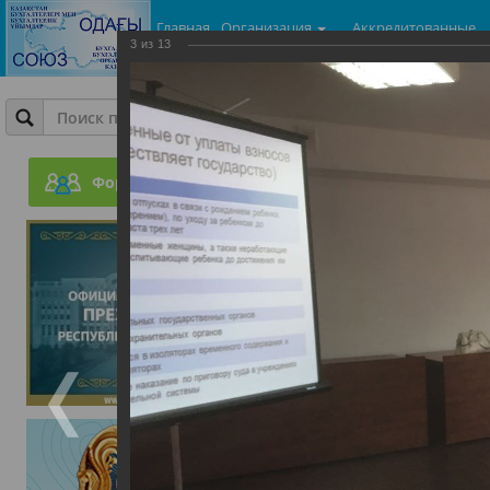
Главная
Организация
Аккредитованные
3
из
13
центры
Фотогалерея
Ежеквартальный бесплат
законодательные акты п
Форум
доходом физических лиц
28.07.2017