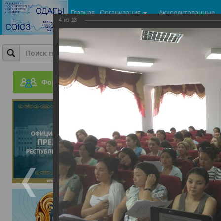
Главная
Организация
Аккредитованные
4
из
13
центры
Фотогалерея
Ежеквартальный бесплат
законодательные акты п
Форум
доходом физических лиц
28.07.2017