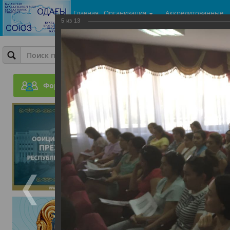
Главная
Организация
Аккредитованные
5
из
13
центры
Фотогалерея
Ежеквартальный бесплат
законодательные акты п
Форум
доходом физических лиц
28.07.2017