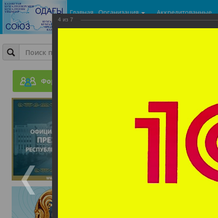
Главная
Организация
Аккредитованные
4
из
7
центры
Фотогалерея
Конференция ко дню бух
Форум
09.10.2019