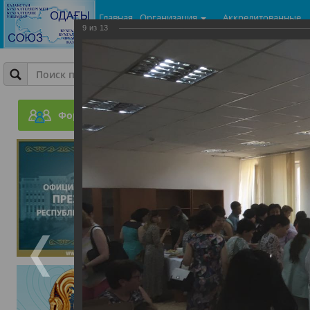
Главная
Организация
Аккредитованные
9
из
13
центры
Фотогалерея
Ежеквартальный бесплат
законодательные акты п
Форум
доходом физических лиц
28.07.2017