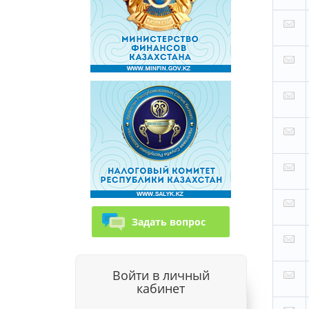
Задать вопрос
Войти в личный
кабинет