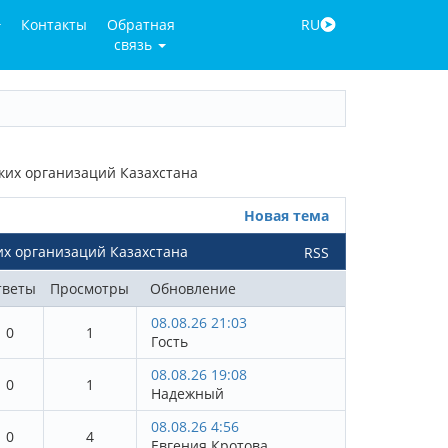
Контакты
Обратная
RU
связь
ких организаций Казахстана
Новая тема
их организаций Казахстана
RSS
тветы
Просмотры
Обновление
08.08.26 21:03
0
1
Гость
08.08.26 19:08
0
1
Надежный
08.08.26 4:56
0
4
Евгения Кротова