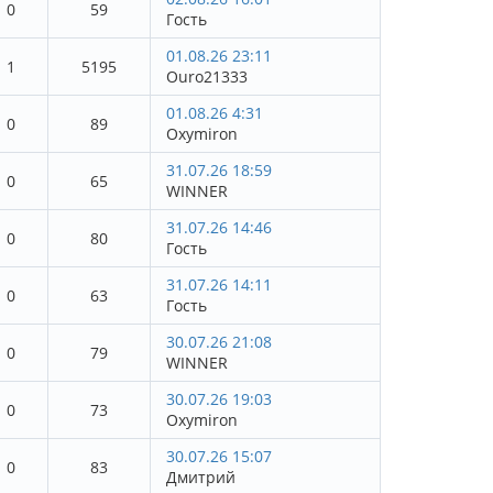
0
59
Гость
01.08.26 23:11
1
5195
Ouro21333
01.08.26 4:31
0
89
Oxymiron
31.07.26 18:59
0
65
WINNER
31.07.26 14:46
0
80
Гость
31.07.26 14:11
0
63
Гость
30.07.26 21:08
0
79
WINNER
30.07.26 19:03
0
73
Oxymiron
30.07.26 15:07
0
83
Дмитрий