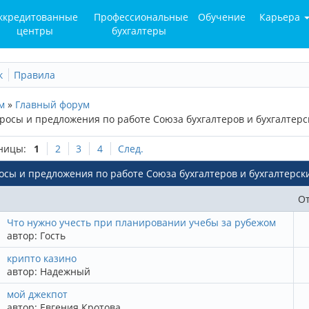
ккредитованные
Профессиональные
Обучение
Карьера
центры
бухгалтеры
к
Правила
м
»
Главный форум
росы и предложения по работе Союза бухгалтеров и бухгалтерс
ницы:
1
2
3
4
След.
осы и предложения по работе Союза бухгалтеров и бухгалтерск
ы
О
Что нужно учесть при планировании учебы за рубежом
автор:
Гость
крипто казино
автор:
Надежный
мой джекпот
автор:
Евгения Кротова