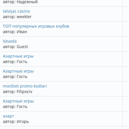
автор:
Надежный
latvijas casino
автор:
weekler
ТОП популярных игровых клубов
автор:
Иван
Vavada
автор:
Guest
Азартные игры
автор:
Гость
Азартные игры
автор:
Гость
mostbet promo kodlari
автор:
Filipociv
Азартные игры
автор:
Гость
азарт
автор:
Игорь