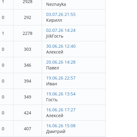
1
2928
Neznayka
03.07.26 21:55
0
292
Кирилл
02.07.26 14:24
1
2278
JiikГость
30.06.26 12:40
0
303
Алексей
20.06.26 14:28
0
346
Павел
19.06.26 22:57
0
394
Иван
19.06.26 13:54
0
349
Гость
16.06.26 17:27
0
424
Алексей
16.06.26 15:08
0
407
Дмитрий