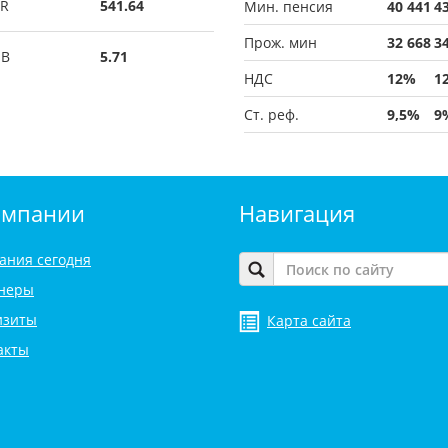
R
541.64
Мин. пенсия
40 441
4
Прож. мин
32 668
3
UB
5.71
НДС
12%
1
Ст. реф.
9,5%
9
омпании
Навигация
ания сегодня
неры
изиты
Карта сайта
акты