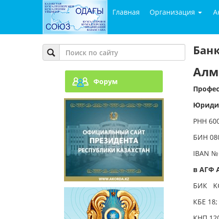
Главная
Организация
А
Бан
Алм
Форум
Профес
Юридич
РНН
600
БИН
08
IBAN
№ 
в АГФ 
БИК
K
КБЕ
18;
КНП
12