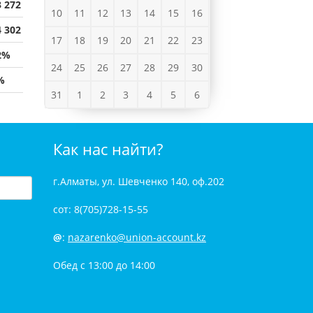
3 272
10
11
12
13
14
15
16
4 302
17
18
19
20
21
22
23
2%
24
25
26
27
28
29
30
%
31
1
2
3
4
5
6
Как нас найти?
г.Алматы, ул. Шевченко 140, оф.202
сот: 8(705)728-15-55
@
:
nazarenko@union-account.kz
Обед с 13:00 до 14:00