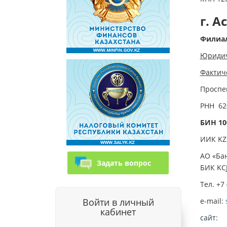
г. А
Филиал
Юридич
Фактич
Проспек
РНН 62
БИН 10
ИИК KZ
АО «Бан
Задать вопрос
БИК KC
Тел. +7
Войти в личный
e-mail:
кабинет
сайт