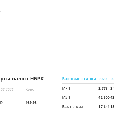
0
урсы валют НБРК
Базовые ставки
2020
2
МРП
2 778
2
.08.2026
Курс
МЗП
42 500
4
SD
469.93
Баз. пенсия
17 641
1