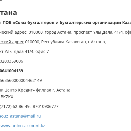
стана
 ПОБ «Союз бухгалтеров и бухгалтерских организаций Казах
еский адрес:
010000, город Астана, проспект Ұлы Дала, 41/4, оф
еский адрес
010000, Республика Казахстан, г.Астана,
т Ұлы Дала 41/4, офис 7
0200359006
0641004139
568560000004462149
к Центр Кредит» филиал г. Астана
JBKZKX
 (7172) 62-86-49, 87010906777
souz_astana@mail.ru
:
www.union-account.kz