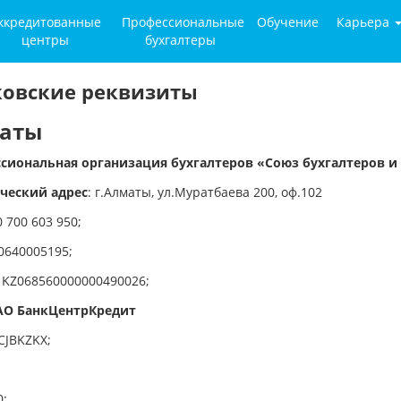
ккредитованные
Профессиональные
Обучение
Карьера
центры
бухгалтеры
ковские реквизиты
аты
сиональная организация бухгалтеров «Союз бухгалтеров и 
еский адрес
: г.Алматы, ул.Муратбаева 200, оф.102
 700 603 950;
0640005195;
KZ068560000000490026;
АО БанкЦентрКредит
CJBKZKX;
0;