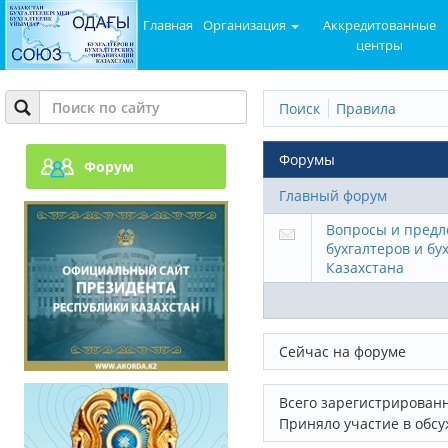
Главная
Организация
Аккредитованные
центры
Поиск
Правила
Форумы
Форум
Главный форум
Вопросы и предл
бухгалтеров и бу
Казахстана
Сейчас на форуме
Всего зарегистрирован
Приняло участие в обс