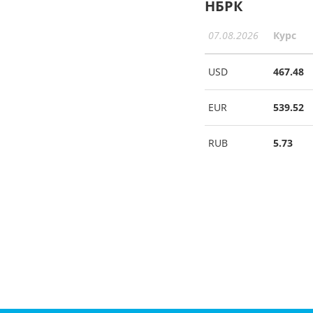
НБРК
07.08.2026
Курс
USD
467.48
EUR
539.52
RUB
5.73