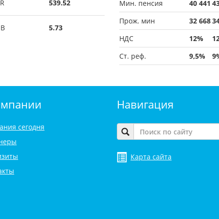
R
539.52
Мин. пенсия
40 441
4
Прож. мин
32 668
3
UB
5.73
НДС
12%
1
Ст. реф.
9,5%
9
омпании
Навигация
ания сегодня
неры
изиты
Карта сайта
акты