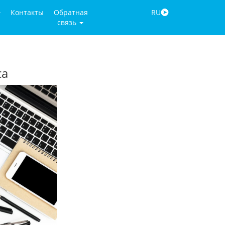
Контакты
Обратная
RU
связь
са