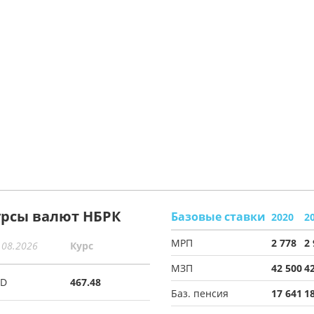
урсы валют НБРК
Базовые ставки
2020
2
МРП
2 778
2
.08.2026
Курс
МЗП
42 500
4
SD
467.48
Баз. пенсия
17 641
1