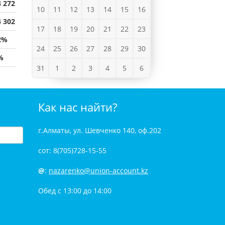
3 272
10
11
12
13
14
15
16
4 302
17
18
19
20
21
22
23
2%
24
25
26
27
28
29
30
%
31
1
2
3
4
5
6
Как нас найти?
г.Алматы, ул. Шевченко 140, оф.202
сот: 8(705)728-15-55
@
:
nazarenko@union-account.kz
Обед с 13:00 до 14:00