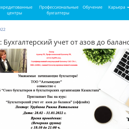
ккредитованные
Профессиональные
Обучение
Карьера
центры
бухгалтеры
022
: Бухгалтерский учет от азов до балан