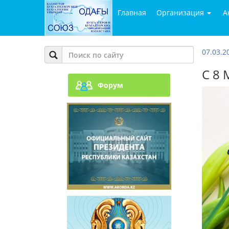
Главная
Организация
А
07.03.2
С 8 
Форум