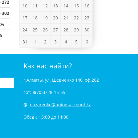
3 272
10
11
12
13
14
15
16
4 302
17
18
19
20
21
22
23
2%
24
25
26
27
28
29
30
%
31
1
2
3
4
5
6
Как нас найти?
г.Алматы, ул. Шевченко 140, оф.202
сот: 8(705)728-15-55
@
:
nazarenko@union-account.kz
Обед с 13:00 до 14:00