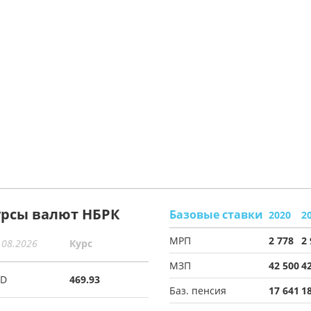
урсы валют НБРК
Базовые ставки
2020
2
МРП
2 778
2
.08.2026
Курс
МЗП
42 500
4
SD
469.93
Баз. пенсия
17 641
1