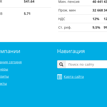
R
541.64
Мин. пенсия
40 441
4
Прож. мин
32 668
3
UB
5.71
НДС
12%
1
Ст. реф.
9,5%
9
омпании
Навигация
ания сегодня
неры
изиты
Карта сайта
акты