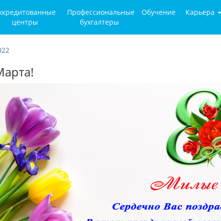
ккредитованные
Профессиональные
Обучение
Карьера
центры
бухгалтеры
022
Марта!