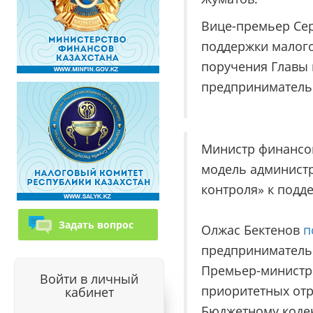
Вице-премьер Се
поддержки малого
поручения Главы 
предпринимательс
Министр финансо
модель администр
контроля» к подд
Задать вопрос
Олжас Бектенов
п
предпринимательс
Премьер-министр
Войти в личный
приоритетных отр
кабинет
Бюджетному кодек