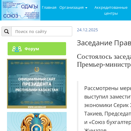
Главная
Организация
Аккредитованные
центры
24.12.2025
Заседание Прав
Форум
Состоялось засед
Премьер-министр
Рассмотрены меры
выступил замести
экономики Серик
Такиев, Председа
и «Союз бухгалте
Жуматов.