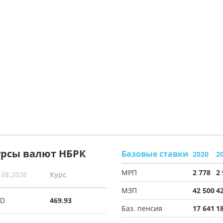
урсы валют НБРК
Базовые ставки
2020
2
МРП
2 778
2
.08.2026
Курс
МЗП
42 500
4
SD
469.93
Баз. пенсия
17 641
1