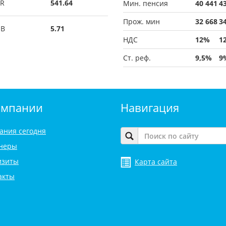
R
541.64
Мин. пенсия
40 441
4
Прож. мин
32 668
3
UB
5.71
НДС
12%
1
Ст. реф.
9,5%
9
омпании
Навигация
ания сегодня
неры
изиты
Карта сайта
акты