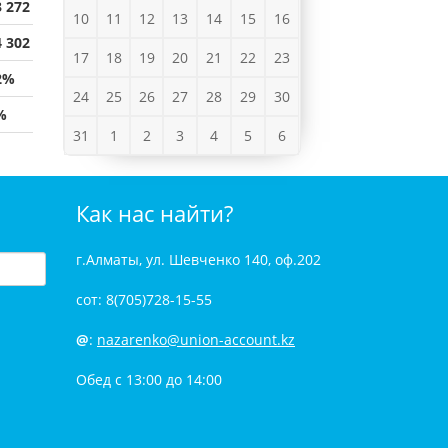
3 272
10
11
12
13
14
15
16
4 302
17
18
19
20
21
22
23
2%
24
25
26
27
28
29
30
%
31
1
2
3
4
5
6
Как нас найти?
г.Алматы, ул. Шевченко 140, оф.202
сот: 8(705)728-15-55
@
:
nazarenko@union-account.kz
Обед с 13:00 до 14:00