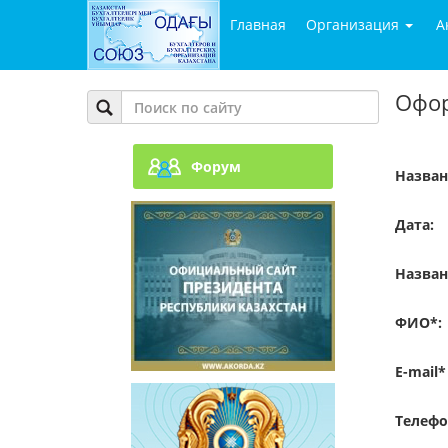
Главная
Организация
А
Офор
Форум
Назван
Дата:
Назван
ФИО*:
E-mail*
Телефо