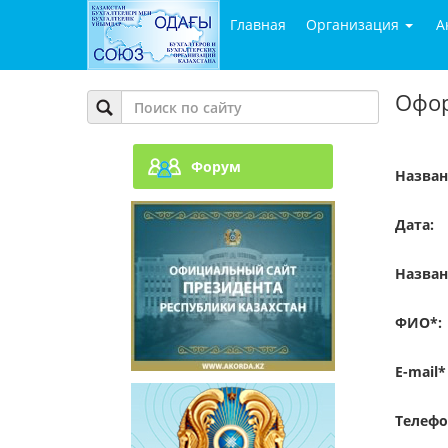
Главная
Организация
А
Офор
Форум
Назван
Дата:
Назван
ФИО*:
E-mail*
Телефо