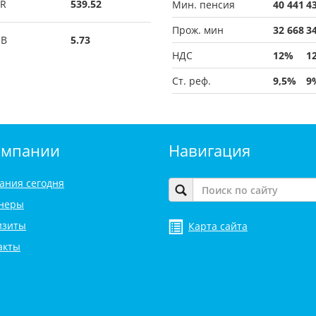
R
539.52
Мин. пенсия
40 441
4
Прож. мин
32 668
3
UB
5.73
НДС
12%
1
Ст. реф.
9,5%
9
омпании
Навигация
ания сегодня
неры
изиты
Карта сайта
акты