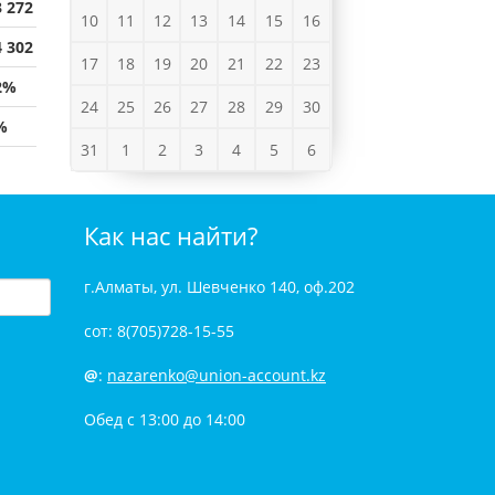
3 272
10
11
12
13
14
15
16
4 302
17
18
19
20
21
22
23
2%
24
25
26
27
28
29
30
%
31
1
2
3
4
5
6
Как нас найти?
г.Алматы, ул. Шевченко 140, оф.202
сот: 8(705)728-15-55
@
:
nazarenko@union-account.kz
Обед с 13:00 до 14:00