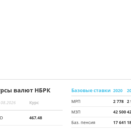
урсы валют НБРК
Базовые ставки
2020
2
МРП
2 778
2
.08.2026
Курс
МЗП
42 500
4
SD
467.48
Баз. пенсия
17 641
1