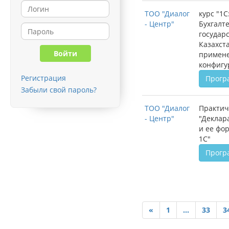
ТОО "Диалог
курс "1С
- Центр"
Бухгалт
государ
Казахст
примене
конфигу
Регистрация
Прогр
Забыли свой пароль?
ТОО "Диалог
Практич
- Центр"
"Деклар
и ее фо
1С"
Прогр
«
1
...
33
3