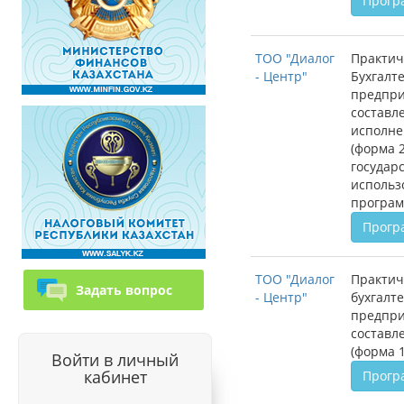
Прогр
ТОО "Диалог
Практич
- Центр"
Бухгалт
предпри
составл
исполне
(форма 2
государ
использ
програм
Прогр
ТОО "Диалог
Практич
Задать вопрос
- Центр"
бухгалт
предпри
составл
(форма 1
Войти в личный
кабинет
Прогр