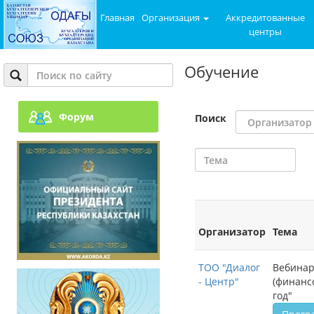
Главная
Организация
Аккредитованные
центры
Обучение
Форум
Поиск
Организатор
Тема
ТОО "Диалог
Вебинар
- Центр"
(финансо
год"