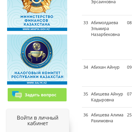
Эрсаиновна
33
Абимолдаева
08
Эльмира
Назарбековна
34
Абихан Айнур
09
35
Абишева Айнур
07
Задать вопрос
Кадыровна
36
Абишева Алима
25
Войти в личный
Рахимовна
кабинет