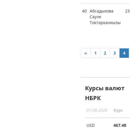
40
Абсадыкова
23
Сауле
Токтарканкызы
«
1
2
3
4
Курсы валют
НБРК
07.08.2026
Курс
USD
467.48