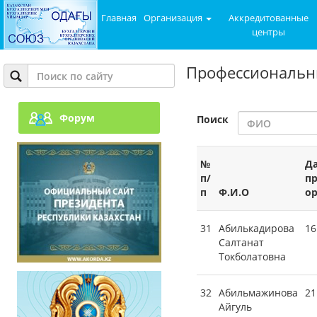
Главная
Организация
Аккредитованные
центры
Профессиональн
Форум
Поиск
№
Да
п/
п
п
Ф.И.О
о
31
Абилькадирова
16
Салтанат
Токболатовна
32
Абильмажинова
21
Айгуль