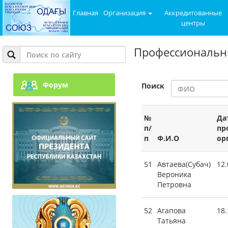
Главная
Организация
Аккредитованные
центры
Профессиональн
Форум
Поиск
№
Да
п/
пр
п
Ф.И.О
ор
51
Автаева(Субач)
12.
Вероника
Петровна
52
Агапова
18.
Татьяна