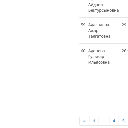
Айдана
Бектурсыновна
59
Адаспаева
29.
Ажар
Талгатовна
60
Аденова
26.
Гульнар
Ильясовна
«
1
...
4
5